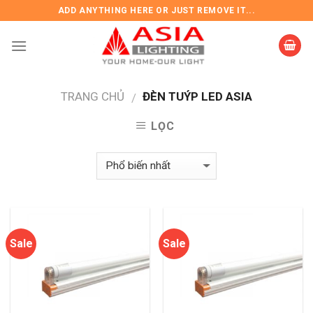
Skip
ADD ANYTHING HERE OR JUST REMOVE IT...
to
content
TRANG CHỦ
ĐÈN TUÝP LED ASIA
/
LỌC
Sale
Sale