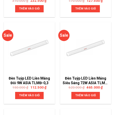
310.000
₫
232.500
₫
170.000
₫
127.500
₫
TLMĐ-0,3-DM
THÊM VÀO GIỎ
THÊM VÀO GIỎ
Sale
Sale
Đèn Tuýp LED Liền Máng
Đèn Tuýp LED Liền Máng
Đôi 9W ASIA TLMĐ-0,3
Siêu Sáng 72W ASIA TLMT-
150.000
₫
112.500
₫
620.000
₫
465.000
₫
1,2
THÊM VÀO GIỎ
THÊM VÀO GIỎ