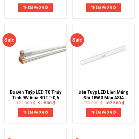
THÊM VÀO GIỎ
THÊM VÀO GIỎ
Sale
Sale
Bộ Đèn Tuýp LED T8 Thủy
Đèn Tuýp LED Liền Máng
Tinh 9W Asia BDTT-0,6
Đôi 18W 3 Màu ASIA
122.000
₫
91.500
₫
250.000
₫
187.500
₫
TLMĐ-0,6-DM
THÊM VÀO GIỎ
THÊM VÀO GIỎ