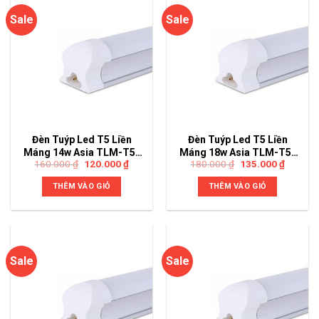
Sale
Sale
Đèn Tuýp Led T5 Liền
Đèn Tuýp Led T5 Liền
Máng 14w Asia TLM-T5-
Máng 18w Asia TLM-T5-
160.000
₫
120.000
₫
180.000
₫
135.000
₫
0,9
1,2
THÊM VÀO GIỎ
THÊM VÀO GIỎ
Sale
Sale