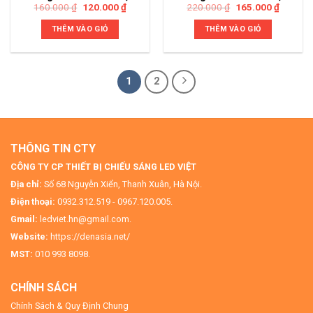
160.000
₫
120.000
₫
220.000
₫
165.000
₫
THÊM VÀO GIỎ
THÊM VÀO GIỎ
1
2
THÔNG TIN CTY
CÔNG TY CP THIẾT BỊ CHIẾU SÁNG LED VIỆT
Địa chỉ:
Số 68 Nguyễn Xiển, Thanh Xuân, Hà Nội.
Điện thoại:
0932.312.519 - 0967.120.005.
Gmail:
ledviet.hn@gmail.com.
Website:
https://denasia.net/
MST:
010 993 8098.
CHÍNH SÁCH
Chính Sách & Quy Định Chung