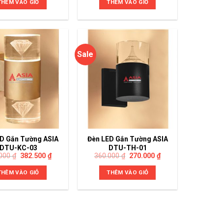
THÊM VÀO GIỎ
THÊM VÀO GIỎ
Sale
D Gắn Tường ASIA
Đèn LED Gắn Tường ASIA
DTU-KC-03
DTU-TH-01
.000
₫
382.500
₫
360.000
₫
270.000
₫
THÊM VÀO GIỎ
THÊM VÀO GIỎ