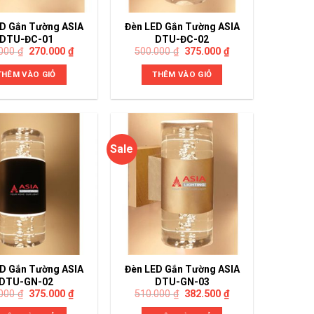
D Gắn Tường ASIA
Đèn LED Gắn Tường ASIA
DTU-ĐC-01
DTU-ĐC-02
.000
₫
270.000
₫
500.000
₫
375.000
₫
THÊM VÀO GIỎ
THÊM VÀO GIỎ
Sale
D Gắn Tường ASIA
Đèn LED Gắn Tường ASIA
DTU-GN-02
DTU-GN-03
.000
₫
375.000
₫
510.000
₫
382.500
₫