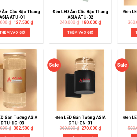
D Âm Cầu Bậc Thang
Đèn LED Âm Cầu Bậc Thang
Đèn LE
ASIA ATU-01
ASIA ATU-02
.000
₫
127.500
₫
240.000
₫
180.000
₫
360
THÊM VÀO GIỎ
THÊM VÀO GIỎ
Sale
Sale
ED Gắn Tường ASIA
Đèn LED Gắn Tường ASIA
Đèn LE
DTU-ĐC-03
DTU-GN-01
.000
₫
382.500
₫
360.000
₫
270.000
₫
500