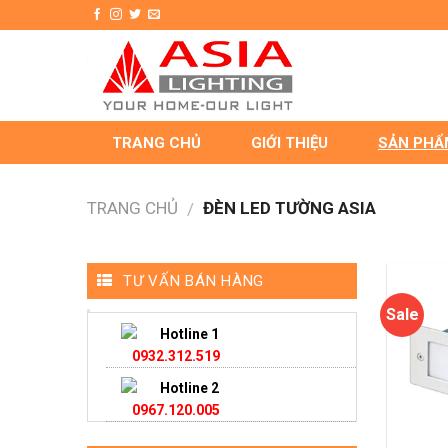
Skip
to
content
TRANG CHỦ
GIỚI THIỆU
SẢN PHẨ
TRANG CHỦ
ĐÈN LED TƯỜNG ASIA
/
TƯ VẤN BÁN HÀNG
Sale
Hotline 1
0932.312.519
Hotline 2
0967.120.005