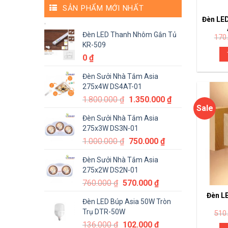
SẢN PHẨM MỚI NHẤT
Đèn LE
Đèn LED Thanh Nhôm Gắn Tủ
170
KR-509
0
₫
Đèn Sưởi Nhà Tắm Asia
275x4W DS4AT-01
1.800.000
₫
1.350.000
₫
Sale
Đèn Sưởi Nhà Tắm Asia
275x3W DS3N-01
1.000.000
₫
750.000
₫
Đèn Sưởi Nhà Tắm Asia
275x2W DS2N-01
760.000
₫
570.000
₫
Đèn L
Đèn LED Búp Asia 50W Tròn
Trụ DTR-50W
510
136.000
₫
102.000
₫