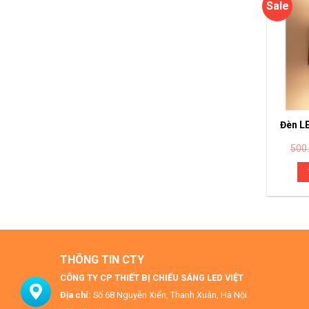
Sale
Đèn L
500
THÔNG TIN CTY
CÔNG TY CP THIẾT BỊ CHIẾU SÁNG LED VIỆT
Địa chỉ:
Số 68 Nguyễn Xiển, Thanh Xuân, Hà Nội.