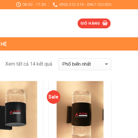
08:30 - 17:30
0932.312.519 - 0967.120.005
GIỎ HÀNG
 HỆ
Xem tất cả 14 kết quả
Sale