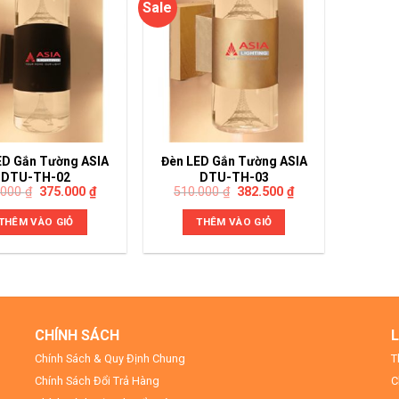
Sale
ED Gắn Tường ASIA
Đèn LED Gắn Tường ASIA
DTU-TH-02
DTU-TH-03
.000
₫
375.000
₫
510.000
₫
382.500
₫
THÊM VÀO GIỎ
THÊM VÀO GIỎ
CHÍNH SÁCH
L
Chính Sách & Quy Định Chung
T
Chính Sách Đổi Trả Hàng
C