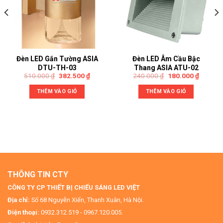
Đèn LED Gắn Tường ASIA
Đèn LED Âm Cầu Bậc
DTU-TH-03
Thang ASIA ATU-02
510.000
₫
382.500
₫
240.000
₫
180.000
₫
THÊM VÀO GIỎ
THÊM VÀO GIỎ
THÔNG TIN CTY
CÔNG TY CP THIẾT BỊ CHIẾU SÁNG LED VIỆT
Địa chỉ:
Số 68 Nguyễn Xiển, Thanh Xuân, Hà Nội.
Điện thoại:
0932.312.519 - 0967.120.005.