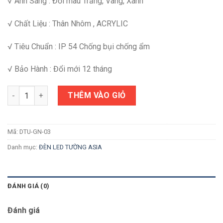
√ Ánh Sáng : Đổi màu Trắng, Vàng, Xanh
√ Chất Liệu : Thân Nhôm , ACRYLIC
√ Tiêu Chuẩn : IP 54 Chống bụi chống ẩm
√ Bảo Hành : Đổi mới 12 tháng
Số lượng
THÊM VÀO GIỎ
Mã:
DTU-GN-03
Danh mục:
ĐÈN LED TƯỜNG ASIA
ĐÁNH GIÁ (0)
Đánh giá