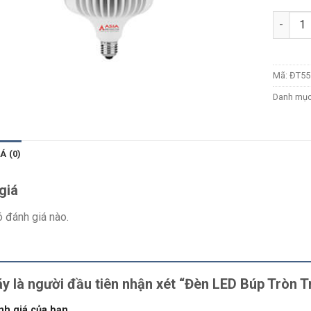
Số lượn
Mã:
ĐT55
Danh mụ
Á (0)
giá
 đánh giá nào.
y là người đầu tiên nhận xét “Đèn LED Búp Tròn
nh giá của bạn