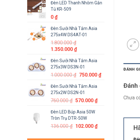
Đèn LED Thanh Nhôm Gắn
Tủ KR-509
0
₫
Đèn Sưởi Nhà Tắm Asia
275x4W DS4AT-01
1.800.000
₫
1.350.000
₫
Đèn Sưởi Nhà Tắm Asia
275x3W DS3N-01
ĐÁNH GI
1.000.000
₫
750.000
₫
Đánh 
Đèn Sưởi Nhà Tắm Asia
275x2W DS2N-01
Chưa có
760.000
₫
570.000
₫
Đèn LED Búp Asia 50W
Tròn Trụ DTR-50W
136.000
₫
102.000
₫
Hã
Đá