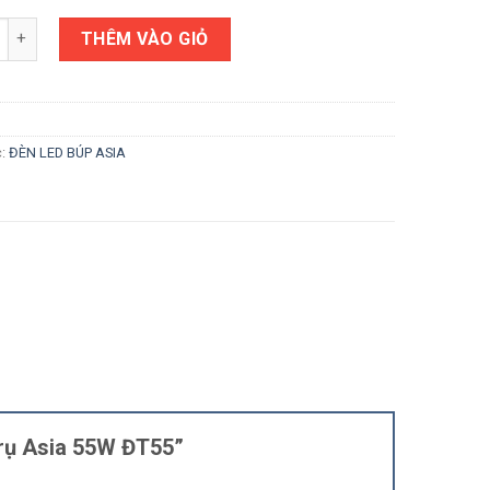
g
THÊM VÀO GIỎ
c:
ĐÈN LED BÚP ASIA
 Trụ Asia 55W ĐT55”