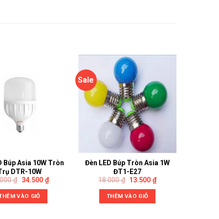
Sale
D Búp Asia 10W Tròn
Đèn LED Búp Tròn Asia 1W
Trụ DTR-10W
ĐT1-E27
.000
₫
34.500
₫
18.000
₫
13.500
₫
THÊM VÀO GIỎ
THÊM VÀO GIỎ