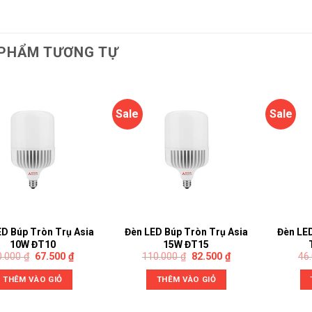
PHẨM TƯƠNG TỰ
Sale
Sale
ED Búp Tròn Trụ Asia
Đèn LED Búp Tròn Trụ Asia
Đèn LE
10W ĐT10
15W ĐT15
0.000
₫
67.500
₫
110.000
₫
82.500
₫
46
THÊM VÀO GIỎ
THÊM VÀO GIỎ