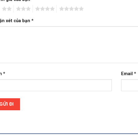
2
3
4
5
ận xét của bạn
*
n
*
Email
*