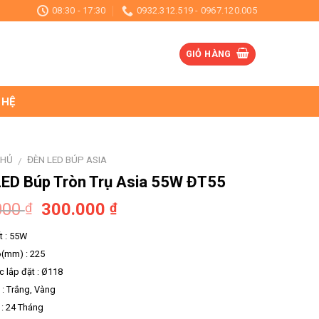
08:30 - 17:30
0932.312.519 - 0967.120.005
GIỎ HÀNG
 HỆ
CHỦ
ĐÈN LED BÚP ASIA
/
ED Búp Tròn Trụ Asia 55W ĐT55
000
300.000
₫
₫
t : 55W
o(mm) : 225
c lắp đặt : Ø118
: Trắng, Vàng
: 24 Tháng