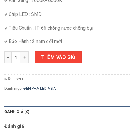
√ Ánh Sáng : 3000K- 6000K
√ Chip LED : SMD
√ Tiêu Chuẩn : IP 66 chống nước chống bụi
√ Bảo Hành : 2 năm đổi mới
Số lượng
THÊM VÀO GIỎ
Mã:
FLS200
Danh mục:
ĐÈN PHA LED ASIA
ĐÁNH GIÁ (0)
Đánh giá