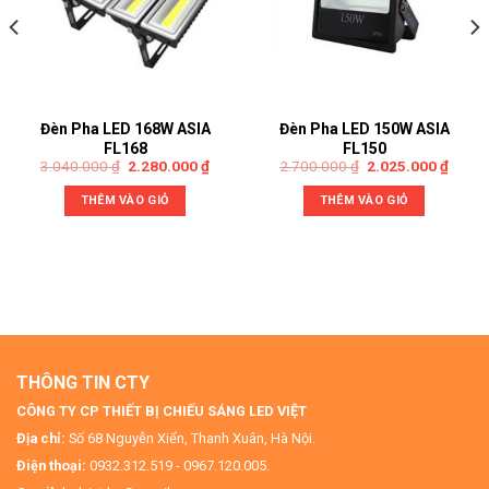
Đèn Pha LED 168W ASIA
Đèn Pha LED 150W ASIA
FL168
FL150
3.040.000
₫
2.280.000
₫
2.700.000
₫
2.025.000
₫
THÊM VÀO GIỎ
THÊM VÀO GIỎ
THÔNG TIN CTY
CÔNG TY CP THIẾT BỊ CHIẾU SÁNG LED VIỆT
Địa chỉ:
Số 68 Nguyễn Xiển, Thanh Xuân, Hà Nội.
Điện thoại:
0932.312.519 - 0967.120.005.