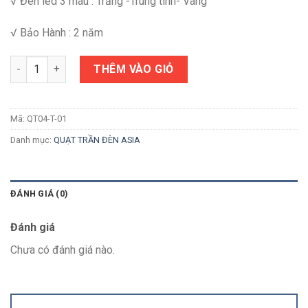
√ Đèn led 3 màu : Trắng -Trung tính- Vàng
√ Bảo Hành : 2 năm
Số lượng
THÊM VÀO GIỎ
Mã:
QT04-T-01
Danh mục:
QUẠT TRẦN ĐÈN ASIA
ĐÁNH GIÁ (0)
Đánh giá
Chưa có đánh giá nào.