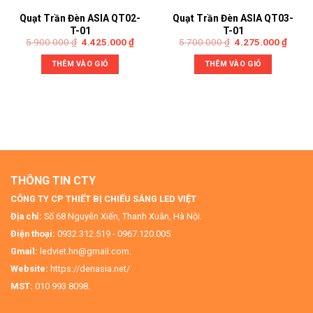
Quạt Trần Đèn ASIA QT02-
Quạt Trần Đèn ASIA QT03-
T-01
T-01
5.900.000
₫
4.425.000
₫
5.700.000
₫
4.275.000
₫
THÊM VÀO GIỎ
THÊM VÀO GIỎ
THÔNG TIN CTY
CÔNG TY CP THIẾT BỊ CHIẾU SÁNG LED VIỆT
Địa chỉ:
Số 68 Nguyễn Xiển, Thanh Xuân, Hà Nội.
Điện thoại:
0932.312.519 - 0967.120.005.
Gmail:
ledviet.hn@gmail.com.
Website:
https://denasia.net/
MST:
010 993 8098.