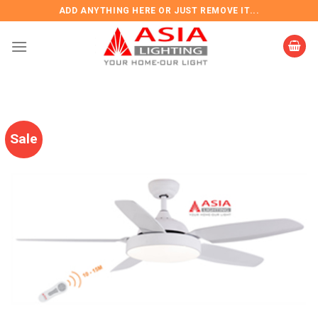
Skip
ADD ANYTHING HERE OR JUST REMOVE IT...
to
content
Sale