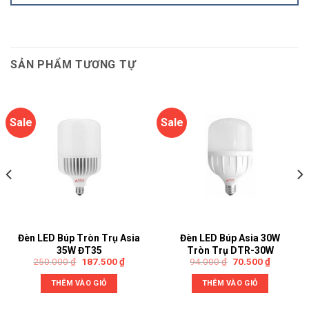
SẢN PHẨM TƯƠNG TỰ
Sale
Sale
Đèn LED Búp Tròn Trụ Asia
Đèn LED Búp Asia 30W
35W ĐT35
Tròn Trụ DTR-30W
250.000
₫
187.500
₫
94.000
₫
70.500
₫
THÊM VÀO GIỎ
THÊM VÀO GIỎ