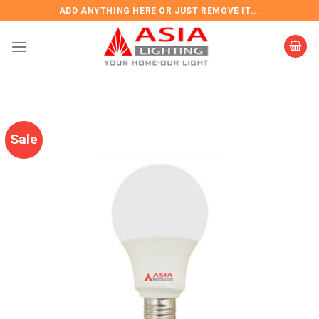
Skip
ADD ANYTHING HERE OR JUST REMOVE IT...
to
content
Sale