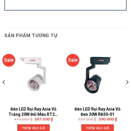
SẢN PHẨM TƯƠNG TỰ
Sale
Sale
Đèn LED Rọi Ray Asia Vỏ
Đèn LED Rọi Ray Asia Vỏ
Trắng 20W Đổi Màu RT20-
Đen 30W RĐ30-01
410.000
₫
307.500
₫
520.000
₫
390.000
₫
01
THÊM VÀO GIỎ
THÊM VÀO GIỎ