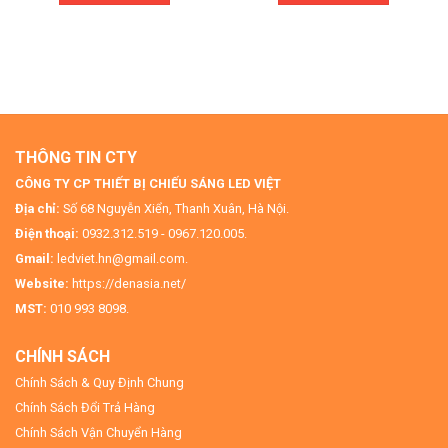
THÔNG TIN CTY
CÔNG TY CP THIẾT BỊ CHIẾU SÁNG LED VIỆT
Địa chỉ:
Số 68 Nguyễn Xiển, Thanh Xuân, Hà Nội.
Điện thoại:
0932.312.519 - 0967.120.005.
Gmail:
ledviet.hn@gmail.com.
Website:
https://denasia.net/
MST:
010 993 8098.
CHÍNH SÁCH
Chính Sách & Quy Định Chung
Chính Sách Đổi Trả Hàng
Chính Sách Vận Chuyển Hàng