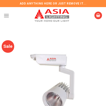
Skip
ADD ANYTHING HERE OR JUST REMOVE IT...
to
content
Sale