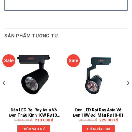
SẢN PHẨM TƯƠNG TỰ
Sale
Sale
Đèn LED Rọi Ray Asia Vỏ
Đèn LED Rọi Ray Asia Vỏ
Đen Thấu Kính 10W RĐ10-
Đen 10W Đổi Màu RĐ10-01
280.000
₫
210.000
₫
300.000
₫
225.000
₫
02
THÊM VÀO GIỎ
THÊM VÀO GIỎ