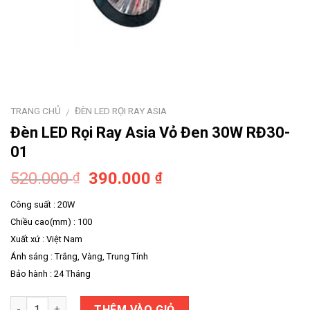
TRANG CHỦ
ĐÈN LED RỌI RAY ASIA
/
Đèn LED Rọi Ray Asia Vỏ Đen 30W RĐ30-
01
520.000
390.000
₫
₫
Công suất : 20W
Chiều cao(mm) : 100
Xuất xứ : Việt Nam
Ánh sáng : Trắng, Vàng, Trung Tính
Bảo hành : 24 Tháng
Số lượng
THÊM VÀO GIỎ