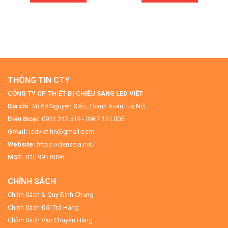
THÔNG TIN CTY
CÔNG TY CP THIẾT BỊ CHIẾU SÁNG LED VIỆT
Địa chỉ:
Số 68 Nguyễn Xiển, Thanh Xuân, Hà Nội.
Điện thoại:
0932.312.519 - 0967.120.005.
Gmail:
ledviet.hn@gmail.com.
Website:
https://denasia.net/
MST:
010 993 8098.
CHÍNH SÁCH
Chính Sách & Quy Định Chung
Chính Sách Đổi Trả Hàng
Chính Sách Vận Chuyển Hàng