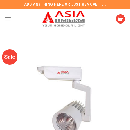
Skip
ADD ANYTHING HERE OR JUST REMOVE IT...
to
content
Sale