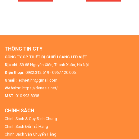
THÔNG TIN CTY
CÔNG TY CP THIẾT BỊ CHIẾU SÁNG LED VIỆT
Địa chỉ:
Số 68 Nguyễn Xiển, Thanh Xuân, Hà Nội.
Điện thoại:
0932.312.519 - 0967.120.005.
Gmail:
ledviet.hn@gmail.com.
Website:
https://denasia.net/
MST:
010 993 8098.
CHÍNH SÁCH
Chính Sách & Quy Định Chung
Chính Sách Đổi Trả Hàng
Chính Sách Vận Chuyển Hàng